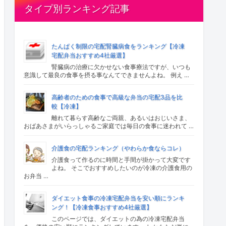
タイプ別ランキング記事
たんぱく制限の宅配腎臓病食をランキング【冷凍
宅配弁当おすすめ4社厳選】
腎臓病の治療に欠かせない食事療法ですが、いつも
意識して最良の食事を摂る事なんてできませんよね。 例え …
高齢者のための食事で高級な弁当の宅配3品を比
較【冷凍】
離れて暮らす高齢なご両親、あるいはおじいさま、
おばあさまがいらっしゃるご家庭では毎日の食事に迷われて …
介護食の宅配ランキング（やわらか食ならコレ）
介護食って作るのに時間と手間が掛かって大変です
よね。 そこでおすすめしたいのが冷凍の介護食用の
お弁当 …
ダイエット食事の冷凍宅配弁当を安い順にランキ
ング！【冷凍食事おすすめ4社厳選】
このページでは、ダイエットの為の冷凍宅配弁当