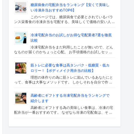
糖尿病食の宅配弁当をランキング【安くて美味し
い冷凍弁当おすすめTOP6】
このページでは、糖尿病食で必要とされているバラ
ンス栄養食の冷凍弁当を宅配する、美味しくて価格の安い人 …
冷凍宅配弁当のお試しがお得な宅配業者7選を徹底
比較
冷凍宅配弁当をまだ利用したことが無いので、どん
なものが届くのかちょっと心配。 お手頃価格のお試しセッ …
筋トレに必要な食事は高タンパク・低糖質・低カ
ロリー！【ボディメイク用弁当の比較】
理想の体作りの為に筋トレに励んでいるあなたにと
って、食事は大事なメソッドです。 しかしそれを自分で作 …
高齢者にギフトする冷凍宅配弁当をランキングで
紹介します
高齢者にギフトする為の美味しい食事は、冷凍の宅
配弁当が一番おすすめです。 なぜなら冷凍の宅配食は、そ …