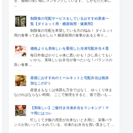
を、価格の安い順にランキングしています。 しかもただ単に
…
制限食の宅配サービスをしているおすすめ業者一
覧【ダイエット用・糖尿病用・健康用】
制限食の宅配を希望している方の悩み！ ダイエット
用の食事ってあるかしら？ 糖尿病用の食事があると有り …
価格よりも美味しいを重視した冷凍宅配弁当４選
毎日外食ばかりじゃ体に悪いかも！少し高くてもい
いから、美味しいお弁当が食べたいな！バランスの
良い食事 …
産後におすすめのミールキットと宅配弁当は無添
加なこの2つ
産後まもなくは体調も万全ではなく、ゆっくり休ま
なければならない時期。 ここで無理をすると、後で思いも …
【美味しい】ご飯付き冷凍弁当をランキング！マ
マ用にはコレ
忙しくて夕飯の用意が出来ないとき用に、栄養バラ
ンスが良いっていわれている、冷凍のお弁当を買い置きして …