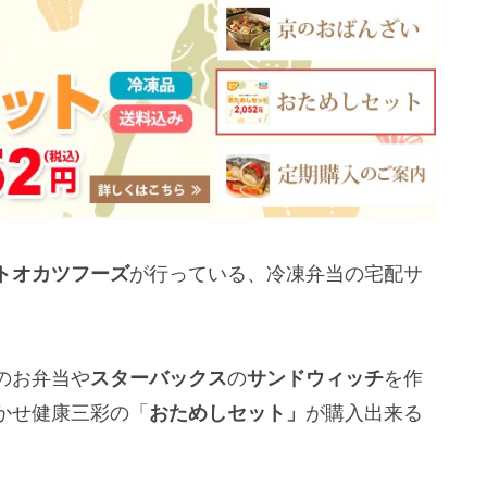
トオカツフーズ
が行っている、冷凍弁当の宅配サ
のお弁当や
スターバックス
の
サンドウィッチ
を作
かせ健康三彩の「
おためしセット」
が購入出来る