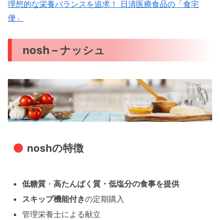
理想的な栄養バランスを追求！ 日清医療食品の「食宅
便」
nosh – ナッシュ
noshの特徴
低糖質
・
高たんぱく質・低塩分の食事を提供
スキップ機能付き
の定期購入
管理栄養士による献立