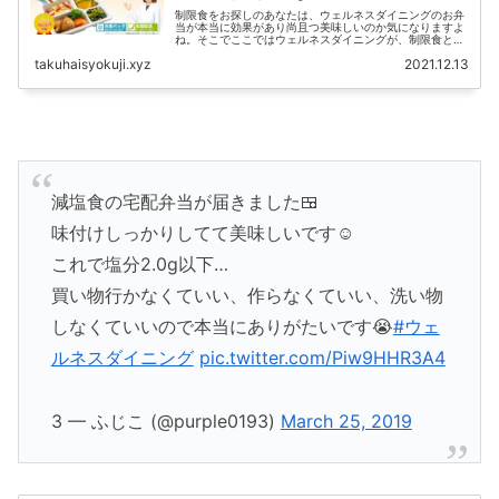
制限食をお探しのあなたは、ウェルネスダイニングのお弁
当が本当に効果があり尚且つ美味しいのか気になりますよ
ね。そこでここではウェルネスダイニングが、制限食とし
て多く利用されている理由を紹介します。そのことで、あ
takuhaisyokuji.xyz
2021.12.13
なたの制限食探しのお役に...
減塩食の宅配弁当が届きました🍱
味付けしっかりしてて美味しいです☺️
これで塩分2.0g以下…
買い物行かなくていい、作らなくていい、洗い物
しなくていいので本当にありがたいです😭
#ウェ
ルネスダイニング
pic.twitter.com/Piw9HHR3A4
3 — ふじこ (@purple0193)
March 25, 2019