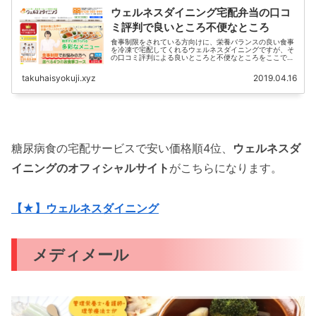
ウェルネスダイニング宅配弁当の口コ
ミ評判で良いところ不便なところ
食事制限をされている方向けに、栄養バランスの良い食事
を冷凍で宅配してくれるウェルネスダイニングですが、そ
の口コミ評判による良いところと不便なところをここでは
紹介しています。ウェルネスダイニングをご検討中の方
の、良き参考になれば幸いで...
takuhaisyokuji.xyz
2019.04.16
糖尿病食の宅配サービスで安い価格順4位、
ウェルネスダ
イニングのオフィシャルサイト
がこちらになります。
【★】ウェルネスダイニング
メディメール