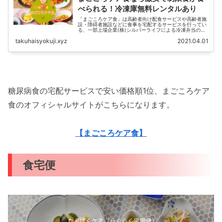
べられる！冷凍庫無料レンタルあり
「まごころケア食」は高齢者向け配食サービスや高齢者施
設・障碍者施設などに食事を宅配するサービスを行ってい
る、一部上場企業(株)シルバーライフによる冷凍弁当の個
人向け宅配サービスです。その特徴安価に設定されている
takuhaisyokuji.xyz
2021.04.01
バランス栄養食の宅配を...
糖尿病食の宅配サービスで安い価格順1位、まごころケア
食のオフィシャルサイトがこちらになります。
【まごころケア食】
食宅便