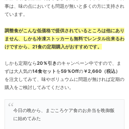
事は、味の点においても問題が無いと多くの方に支持され
ています。
調整食がこんな低価格で提供されているところは他にあり
ません
、
しかも冷凍ストッカーも無料でレンタル出来るわ
けですから、21食の定期購入がおすすめです。
しかも定期なら
20％引き
のキャンペーン中ですので、ま
ずは大人気の
14食セット
を
59％Off
の
￥
2,660
（税込）
を注文してみて、味やボリュウムに問題が無ければ定期の
購入をご検討してみてください。
今日の晩から、まごころケア食のお弁当を晩御飯
に始めてみた