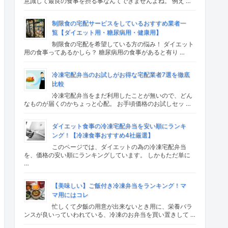
意識して最良の食事を摂る事なんてできませんよね。 例え …
制限食の宅配サービスをしているおすすめ業者一
覧【ダイエット用・糖尿病用・健康用】
制限食の宅配を希望している方の悩み！ ダイエット
用の食事ってあるかしら？ 糖尿病用の食事があると有り …
冷凍宅配弁当のお試しがお得な宅配業者7選を徹底
比較
冷凍宅配弁当をまだ利用したことが無いので、どん
なものが届くのかちょっと心配。 お手頃価格のお試しセッ …
ダイエット食事の冷凍宅配弁当を安い順にランキ
ング！【冷凍食事おすすめ4社厳選】
このページでは、ダイエットの為の冷凍宅配弁当
を、価格の安い順にランキングしています。 しかもただ単に
…
【美味しい】ご飯付き冷凍弁当をランキング！マ
マ用にはコレ
忙しくて夕飯の用意が出来ないとき用に、栄養バラ
ンスが良いっていわれている、冷凍のお弁当を買い置きして …