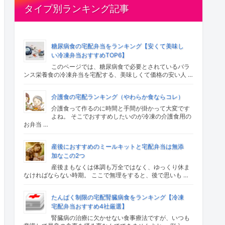
タイプ別ランキング記事
糖尿病食の宅配弁当をランキング【安くて美味し
い冷凍弁当おすすめTOP6】
このページでは、糖尿病食で必要とされているバラ
ンス栄養食の冷凍弁当を宅配する、美味しくて価格の安い人 …
介護食の宅配ランキング（やわらか食ならコレ）
介護食って作るのに時間と手間が掛かって大変です
よね。 そこでおすすめしたいのが冷凍の介護食用の
お弁当 …
産後におすすめのミールキットと宅配弁当は無添
加なこの2つ
産後まもなくは体調も万全ではなく、ゆっくり休ま
なければならない時期。 ここで無理をすると、後で思いも …
たんぱく制限の宅配腎臓病食をランキング【冷凍
宅配弁当おすすめ4社厳選】
腎臓病の治療に欠かせない食事療法ですが、いつも