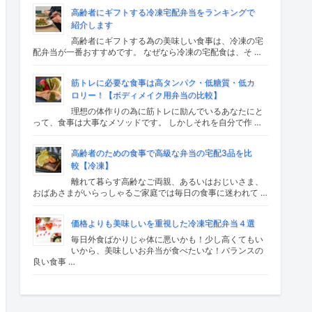
高齢者にギフトする冷凍宅配弁当をランキングで
紹介します
高齢者にギフトする為の美味しい食事は、冷凍の宅
配弁当が一番おすすめです。 なぜなら冷凍の宅配食は、そ …
筋トレに必要な食事は高タンパク・低糖質・低カ
ロリー！【ボディメイク用弁当の比較】
理想の体作りの為に筋トレに励んでいるあなたにと
って、食事は大事なメソッドです。 しかしそれを自分で作 …
高齢者のための食事で高級な弁当の宅配3品を比
較【冷凍】
離れて暮らす高齢なご両親、あるいはおじいさま、
おばあさまがいらっしゃるご家庭では毎日の食事に迷われて …
価格よりも美味しいを重視した冷凍宅配弁当４選
毎日外食ばかりじゃ体に悪いかも！少し高くてもい
いから、美味しいお弁当が食べたいな！バランスの
良い食事 …